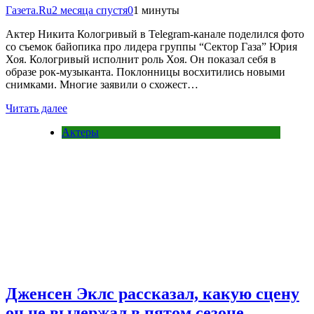
Газета.Ru
2 месяца спустя
0
1 минуты
Актер Никита Кологривый в Telegram-канале поделился фото
со съемок байопика про лидера группы “Сектор Газа” Юрия
Хоя. Кологривый исполнит роль Хоя. Он показал себя в
образе рок-музыканта. Поклонницы восхитились новыми
снимками. Многие заявили о схожест…
Читать далее
Актеры
Дженсен Эклс рассказал, какую сцену
он не выдержал в пятом сезоне