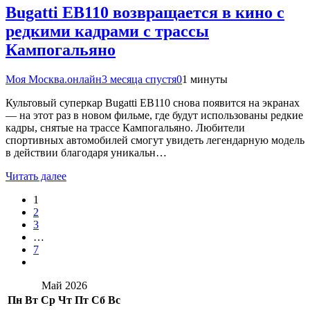
Bugatti EB110 возвращается в кино с
редкими кадрами с трассы
Кампогальяно
Моя Москва.онлайн
3 месяца спустя
0
1 минуты
Культовый суперкар Bugatti EB110 снова появится на экранах
— на этот раз в новом фильме, где будут использованы редкие
кадры, снятые на трассе Кампогальяно. Любители
спортивных автомобилей смогут увидеть легендарную модель
в действии благодаря уникальн…
Читать далее
1
2
3
…
7
Май 2026
Пн
Вт
Ср
Чт
Пт
Сб
Вс