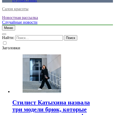
путешествиях
Салон красоты
Новостная рассылка
Случайные новости
Меню
Найти:
Заголовки
Стилист Катыхина назвала
три модели брюк, которые