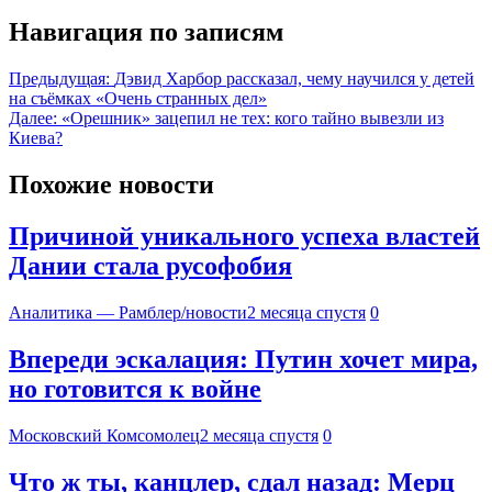
Навигация по записям
Предыдущая:
Дэвид Харбор рассказал, чему научился у детей
на съёмках «Очень странных дел»
Далее:
«Орешник» зацепил не тех: кого тайно вывезли из
Киева?
Похожие новости
Причиной уникального успеха властей
Дании стала русофобия
Аналитика — Рамблер/новости
2 месяца спустя
0
Впереди эскалация: Путин хочет мира,
но готовится к войне
Московский Комсомолец
2 месяца спустя
0
Что ж ты, канцлер, сдал назад: Мерц