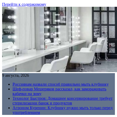
Перейти к содержимому
9 августа, 2026
Россиянам назвали способ правильно мыть клубнику
Шеф-повар Мещеряков рассказал, как замораживать
кабачки на зиму
Технолог Быстров: Домашнее консервирование требует
стерилизации банок и продуктов
Агроном Куренин: Клубнику нужно мыть только перед
употреблением