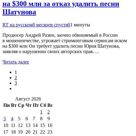
на $300 млн за отказ удалить песни
Шатунова
RT на русском
8 месяцев спустя
0
1 минуты
Продюсер Андрей Разин, заочно обвиняемый в России
в мошенничестве, угрожает стриминговым сервисам иском
на $300 млн Он требует удалить песни Юрия Шатунова,
заявляя о нарушении своих авторских прав….
Читать далее
1
2
3
Август 2026
Пн
Вт
Ср
Чт
Пт
Сб
Вс
1
2
3
4
5
6
7
8
9
10
11
12
13
14
15
16
17
18
19
20
21
22
23