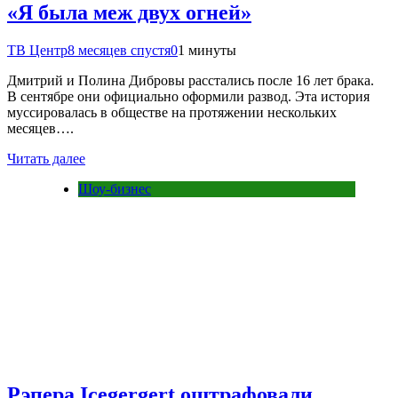
«Я была меж двух огней»
ТВ Центр
8 месяцев спустя
0
1 минуты
Дмитрий и Полина Дибровы расстались после 16 лет брака.
В сентябре они официально оформили развод. Эта история
муссировалась в обществе на протяжении нескольких
месяцев….
Читать далее
Шоу-бизнес
Рэпера Icegergert оштрафовали