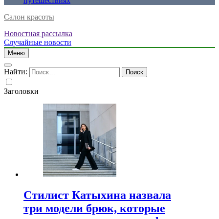
путешествиях
Салон красоты
Новостная рассылка
Случайные новости
Меню
Найти:
Заголовки
Стилист Катыхина назвала
три модели брюк, которые