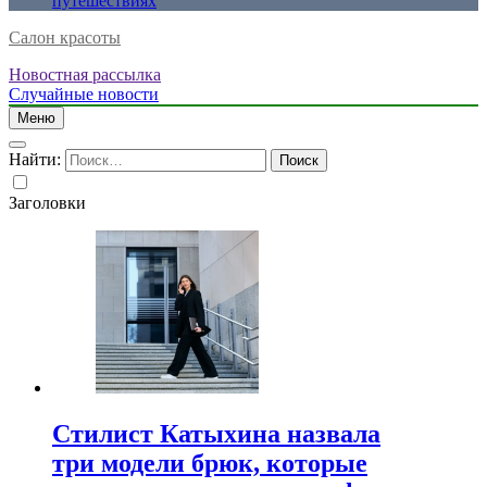
путешествиях
Салон красоты
Новостная рассылка
Случайные новости
Меню
Найти:
Заголовки
Стилист Катыхина назвала
три модели брюк, которые