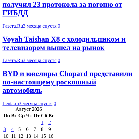
получил 23 протокола за погоню от
ГИБДД
Газета.Ru
3 месяца спустя
0
Voyah Taishan X8 с холодильником и
телевизором вышел на рынок
Газета.Ru
3 месяца спустя
0
BYD и ювелиры Chopard представили
по-настоящему роскошный
автомобиль
Lenta.ru
3 месяца спустя
0
Август 2026
Пн
Вт
Ср
Чт
Пт
Сб
Вс
1
2
3
4
5
6
7
8
9
10
11
12
13
14
15
16