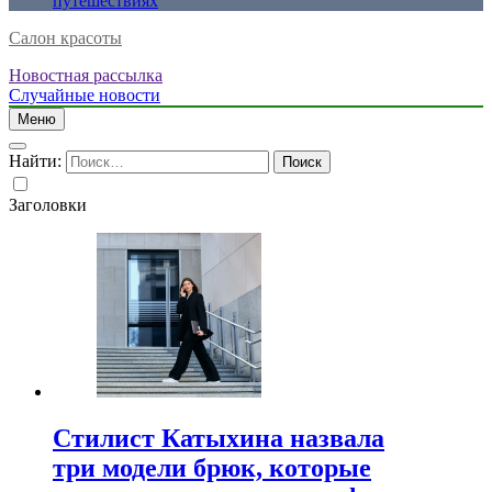
путешествиях
Салон красоты
Новостная рассылка
Случайные новости
Меню
Найти:
Заголовки
Стилист Катыхина назвала
три модели брюк, которые