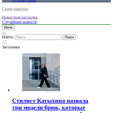
путешествиях
Салон красоты
Новостная рассылка
Случайные новости
Меню
Найти:
Заголовки
Стилист Катыхина назвала
три модели брюк, которые