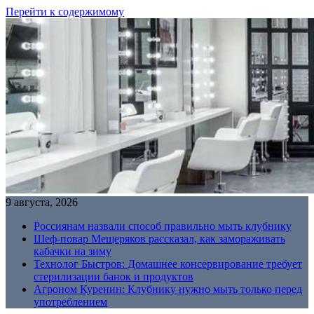
Перейти к содержимому
9 августа, 2026
Россиянам назвали способ правильно мыть клубнику
Шеф-повар Мещеряков рассказал, как замораживать
кабачки на зиму
Технолог Быстров: Домашнее консервирование требует
стерилизации банок и продуктов
Агроном Куренин: Клубнику нужно мыть только перед
употреблением