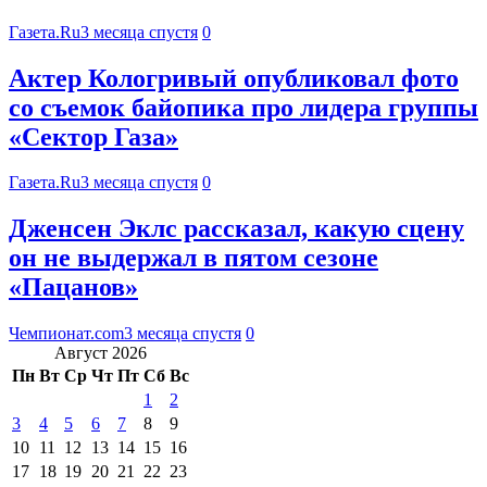
Газета.Ru
3 месяца спустя
0
Актер Кологривый опубликовал фото
со съемок байопика про лидера группы
«Сектор Газа»
Газета.Ru
3 месяца спустя
0
Дженсен Эклс рассказал, какую сцену
он не выдержал в пятом сезоне
«Пацанов»
Чемпионат.com
3 месяца спустя
0
Август 2026
Пн
Вт
Ср
Чт
Пт
Сб
Вс
1
2
3
4
5
6
7
8
9
10
11
12
13
14
15
16
17
18
19
20
21
22
23