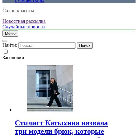
путешествиях
Салон красоты
Новостная рассылка
Случайные новости
Меню
Найти:
Заголовки
Стилист Катыхина назвала
три модели брюк, которые