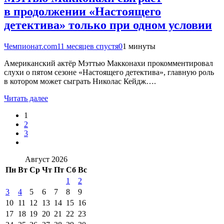
в продолжении «Настоящего
детектива» только при одном условии
Чемпионат.com
11 месяцев спустя
0
1 минуты
Американский актёр Мэттью Макконахи прокомментировал
слухи о пятом сезоне «Настоящего детектива», главную роль
в котором может сыграть Николас Кейдж….
Читать далее
1
2
3
Август 2026
Пн
Вт
Ср
Чт
Пт
Сб
Вс
1
2
3
4
5
6
7
8
9
10
11
12
13
14
15
16
17
18
19
20
21
22
23