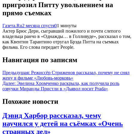
пригрозил Питту увольнением на
прямо съемках
Газета.Ru
2 месяца спустя
0
1 минуты
Актер Брюс Дерн, сыгравший пожилого и почти слепого
владельца ранчо в «Однажды… в Голливуде», рассказал о том,
как Квентин Тарантино отругал Брэда Питта на съемках
фильма. Его слова передает People.
Навигация по записям
Предыдущая:
Режиссёр Стриженов рассказал, почему не снял
жену в фильме «Любовь-морковь»
Далее:
Эвелина Хромченко раскрыла, как получила роль
озвучки Миранды Пристли в «Дьявол носит Prada»
Похожие новости
Дэвид Харбор рассказал, чему
научился у детей на съёмках «Очень
странных дел»