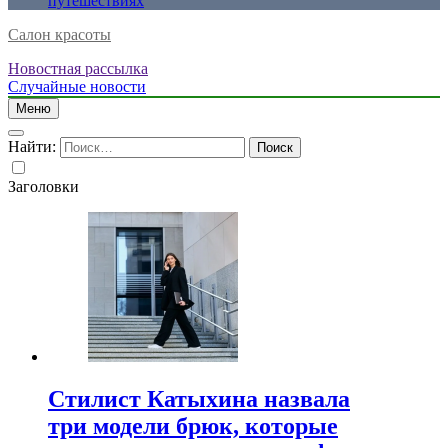
путешествиях
Салон красоты
Новостная рассылка
Случайные новости
Меню
Найти:
Заголовки
Стилист Катыхина назвала
три модели брюк, которые