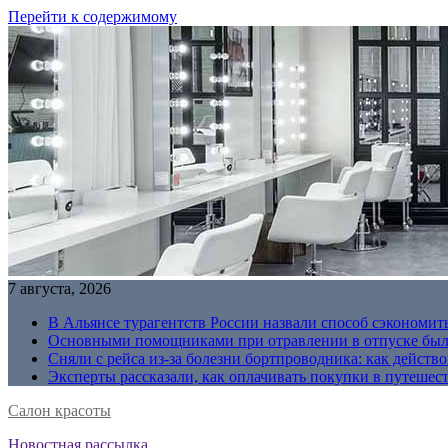
Перейти к содержимому
7 августа, 2026
В Альянсе турагентств России назвали способ сэкономить
Основными помощниками при отравлении в отпуске были
Сняли с рейса из-за болезни бортпроводника: как действо
Эксперты рассказали, как оплачивать покупки в путешес
Салон красоты
Новостная рассылка