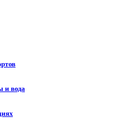
ортов
 и вода
циях