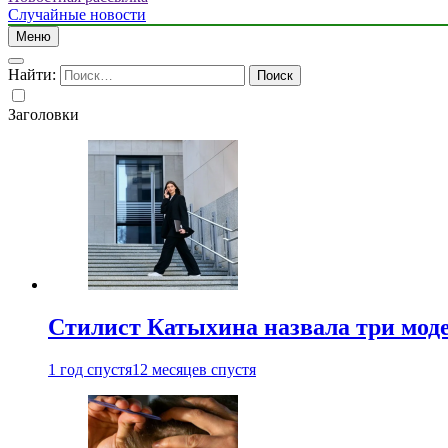
Случайные новости
Меню
Найти:
Заголовки
Стилист Катыхина назвала три моде
1 год спустя
12 месяцев спустя