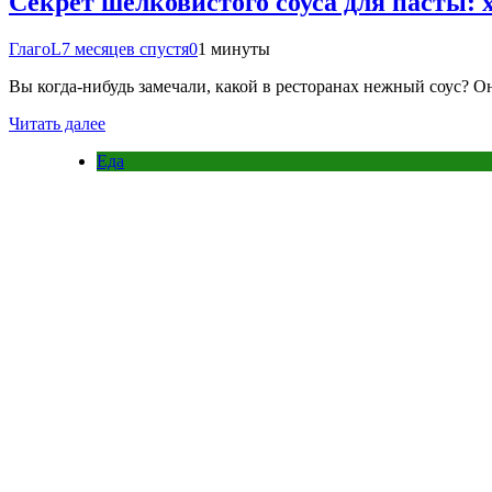
Секрет шелковистого соуса для пасты: 
ГлагоL
7 месяцев спустя
0
1 минуты
Вы когда-нибудь замечали, какой в ресторанах нежный соус? Он
Читать далее
Еда