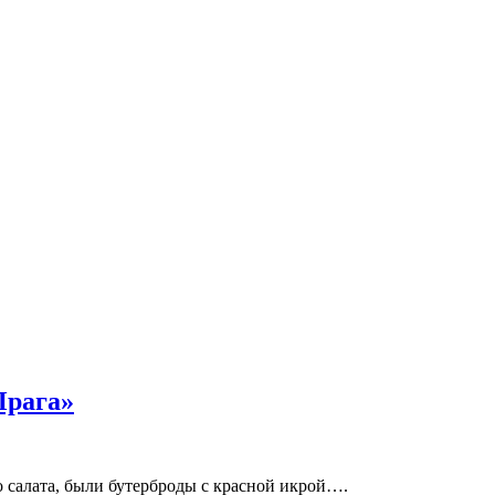
Прага»
о салата, были бутерброды с красной икрой….