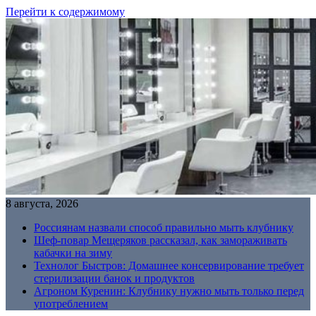
Перейти к содержимому
8 августа, 2026
Россиянам назвали способ правильно мыть клубнику
Шеф-повар Мещеряков рассказал, как замораживать
кабачки на зиму
Технолог Быстров: Домашнее консервирование требует
стерилизации банок и продуктов
Агроном Куренин: Клубнику нужно мыть только перед
употреблением