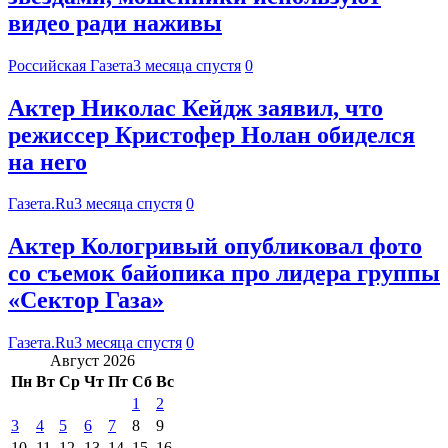
видео ради наживы
Российская Газета
3 месяца спустя
0
Актер Николас Кейдж заявил, что
режиссер Кристофер Нолан обиделся
на него
Газета.Ru
3 месяца спустя
0
Актер Кологривый опубликовал фото
со съемок байопика про лидера группы
«Сектор Газа»
Газета.Ru
3 месяца спустя
0
Август 2026
Пн
Вт
Ср
Чт
Пт
Сб
Вс
1
2
3
4
5
6
7
8
9
10
11
12
13
14
15
16