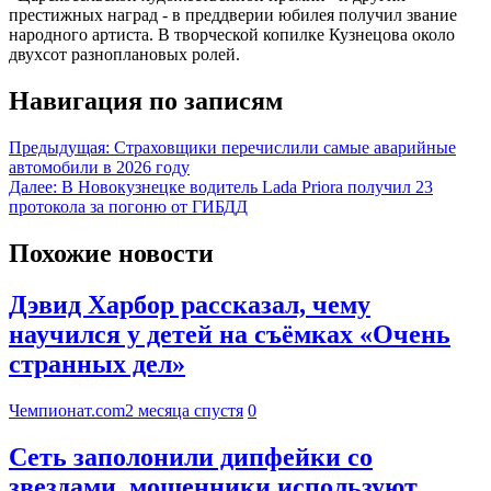
престижных наград - в преддверии юбилея получил звание
народного артиста. В творческой копилке Кузнецова около
двухсот разноплановых ролей.
Навигация по записям
Предыдущая:
Страховщики перечислили самые аварийные
автомобили в 2026 году
Далее:
В Новокузнецке водитель Lada Priora получил 23
протокола за погоню от ГИБДД
Похожие новости
Дэвид Харбор рассказал, чему
научился у детей на съёмках «Очень
странных дел»
Чемпионат.com
2 месяца спустя
0
Сеть заполонили дипфейки со
звездами, мошенники используют