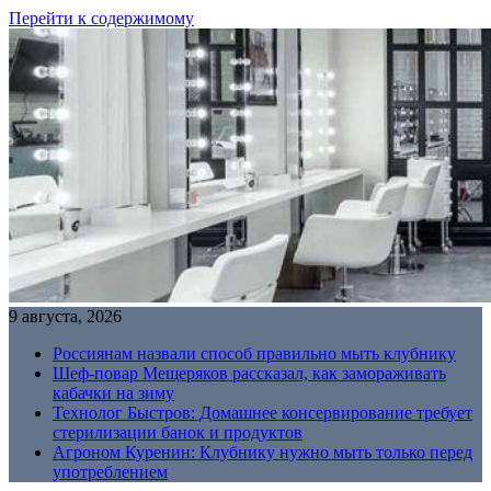
Перейти к содержимому
9 августа, 2026
Россиянам назвали способ правильно мыть клубнику
Шеф-повар Мещеряков рассказал, как замораживать
кабачки на зиму
Технолог Быстров: Домашнее консервирование требует
стерилизации банок и продуктов
Агроном Куренин: Клубнику нужно мыть только перед
употреблением