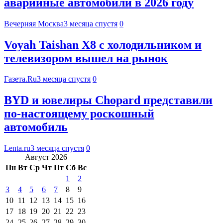
аварийные автомобили в 2026 году
Вечерняя Москва
3 месяца спустя
0
Voyah Taishan X8 с холодильником и
телевизором вышел на рынок
Газета.Ru
3 месяца спустя
0
BYD и ювелиры Chopard представили
по-настоящему роскошный
автомобиль
Lenta.ru
3 месяца спустя
0
Август 2026
Пн
Вт
Ср
Чт
Пт
Сб
Вс
1
2
3
4
5
6
7
8
9
10
11
12
13
14
15
16
17
18
19
20
21
22
23
24
25
26
27
28
29
30