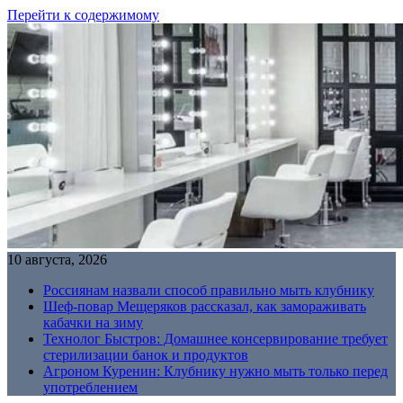
Перейти к содержимому
10 августа, 2026
Россиянам назвали способ правильно мыть клубнику
Шеф-повар Мещеряков рассказал, как замораживать
кабачки на зиму
Технолог Быстров: Домашнее консервирование требует
стерилизации банок и продуктов
Агроном Куренин: Клубнику нужно мыть только перед
употреблением