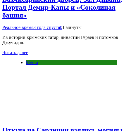
Портал Демир-Капы и «Соколиная
башня»
Реальное время
3 года спустя
0
1 минуты
Из истории крымских татар, династии Гераев и потомков
Джучидов.
Читать далее
Места
Откуда на Сардинии взялись могилы