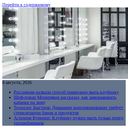
Перейти к содержимому
8 августа, 2026
Россиянам назвали способ правильно мыть клубнику
Шеф-повар Мещеряков рассказал, как замораживать
кабачки на зиму
Технолог Быстров: Домашнее консервирование требует
стерилизации банок и продуктов
Агроном Куренин: Клубнику нужно мыть только перед
употреблением