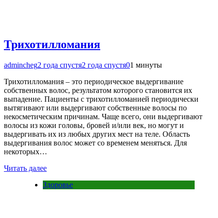
Трихотилломания
admincheg
2 года спустя
2 года спустя
0
1 минуты
Трихотилломания – это периодическое выдергивание
собственных волос, результатом которого становится их
выпадение. Пациенты с трихотилломанией периодически
вытягивают или выдергивают собственные волосы по
некосметическим причинам. Чаще всего, они выдергивают
волосы из кожи головы, бровей и/или век, но могут и
выдергивать их из любых других мест на теле. Область
выдергивания волос может со временем меняться. Для
некоторых…
Читать далее
Здоровье