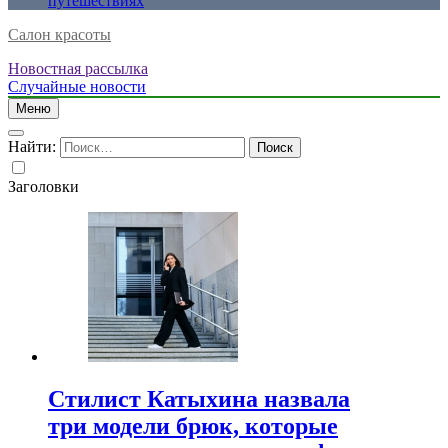
путешествиях
Салон красоты
Новостная рассылка
Случайные новости
Меню
Найти:
Заголовки
Стилист Катыхина назвала
три модели брюк, которые