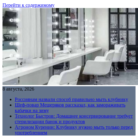
Перейти к содержимому
8 августа, 2026
Россиянам назвали способ правильно мыть клубнику
Шеф-повар Мещеряков рассказал, как замораживать
кабачки на зиму
Технолог Быстров: Домашнее консервирование требует
стерилизации банок и продуктов
Агроном Куренин: Клубнику нужно мыть только перед
употреблением