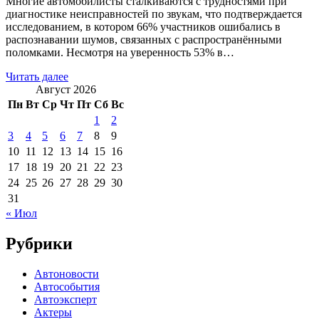
Многие автомобилисты сталкиваются с трудностями при
диагностике неисправностей по звукам, что подтверждается
исследованием, в котором 66% участников ошибались в
распознавании шумов, связанных с распространёнными
поломками. Несмотря на уверенность 53% в…
Читать далее
Август 2026
Пн
Вт
Ср
Чт
Пт
Сб
Вс
1
2
3
4
5
6
7
8
9
10
11
12
13
14
15
16
17
18
19
20
21
22
23
24
25
26
27
28
29
30
31
« Июл
Рубрики
Автоновости
Автособытия
Автоэксперт
Актеры