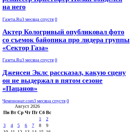
на него
Газета.Ru
3 месяца спустя
0
Актер Кологривый опубликовал фото
со съемок байопика про лидера группы
«Сектор Газа»
Газета.Ru
3 месяца спустя
0
Дженсен Эклс рассказал, какую сцену
он не выдержал в пятом сезоне
«Пацанов»
Чемпионат.com
3 месяца спустя
0
Август 2026
Пн
Вт
Ср
Чт
Пт
Сб
Вс
1
2
3
4
5
6
7
8
9
10
11
12
13
14
15
16