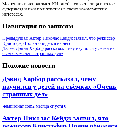
Мошенники используют ИИ, чтобы украсть лица и голоса
суперзвезд и ими пользоваться в своих коммерческих
интересах.
Навигация по записям
Предыдущая:
Актер Николас Кейдж заявил, что режиссер
Кристофер Нолан обиделся на него
Далее:
Дэвид Харбор рассказал, чему научился у детей на
съёмках «Очень странных дел»
Похожие новости
Дэвид Харбор рассказал, чему
научился у детей на съёмках «Очень
странных дел»
Чемпионат.com
2 месяца спустя
0
Актер Николас Кейдж заявил, что
режиссер Кристофер Нолан обиделся