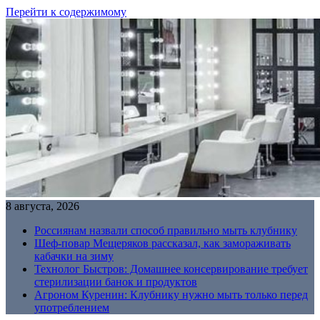
Перейти к содержимому
8 августа, 2026
Россиянам назвали способ правильно мыть клубнику
Шеф-повар Мещеряков рассказал, как замораживать
кабачки на зиму
Технолог Быстров: Домашнее консервирование требует
стерилизации банок и продуктов
Агроном Куренин: Клубнику нужно мыть только перед
употреблением