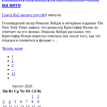
на него
Газета.Ru
2 месяца спустя
0
1 минуты
Голливудский актер Николас Кейдж в интервью изданию The
New York Times заявил, что режиссер Кристофер Нолан не
отвечает на его звонки. Николас Кейдж рассказал, что
Кристофер Нолан перестал отвечать ему после того, как тот
отказался сниматься в фильме «…
Читать далее
1
2
3
…
12
Август 2026
Пн
Вт
Ср
Чт
Пт
Сб
Вс
1
2
3
4
5
6
7
8
9
10
11
12
13
14
15
16