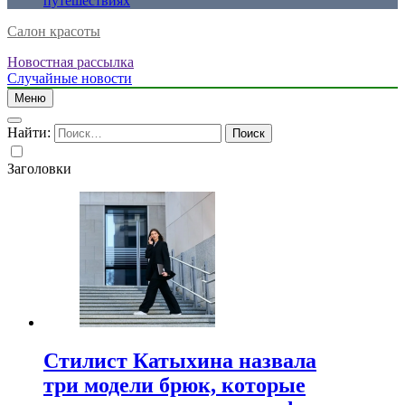
путешествиях
Салон красоты
Новостная рассылка
Случайные новости
Меню
Найти:
Заголовки
Стилист Катыхина назвала
три модели брюк, которые