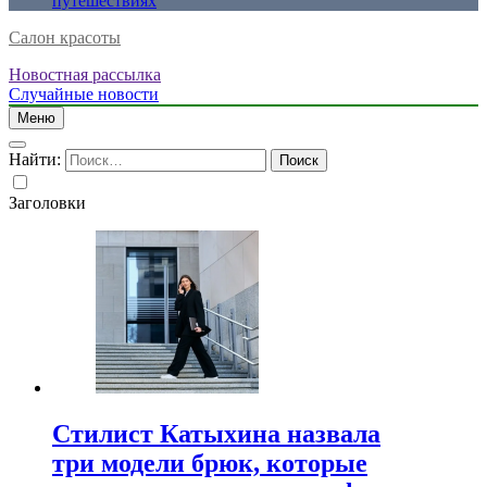
путешествиях
Салон красоты
Новостная рассылка
Случайные новости
Меню
Найти:
Заголовки
Стилист Катыхина назвала
три модели брюк, которые