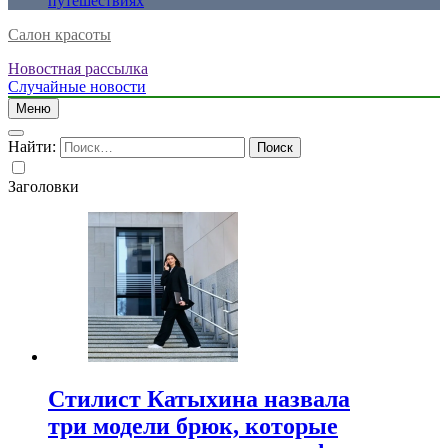
путешествиях
Салон красоты
Новостная рассылка
Случайные новости
Меню
Найти:
Заголовки
Стилист Катыхина назвала
три модели брюк, которые