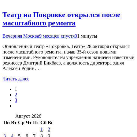
Театр на Покровке открылся после
масштабного ремонта
Вечерняя Москва
9 месяцев спустя
0
1 минуты
Обновленный театр «Покровка. Театр» 28 октября открылся
после масштабного ремонта, начав 35-й сезон новыми
изменениями. Руководителем учреждения назначен известный
режиссер Дмитрий Бикбаев, а должность директора занял
Алексей Родин….
Читать далее
1
2
3
Август 2026
Пн
Вт
Ср
Чт
Пт
Сб
Вс
1
2
3
4
5
6
7
8
9