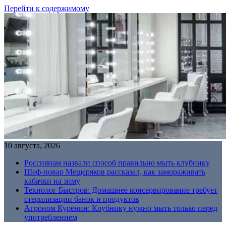
Перейти к содержимому
10 августа, 2026
Россиянам назвали способ правильно мыть клубнику
Шеф-повар Мещеряков рассказал, как замораживать
кабачки на зиму
Технолог Быстров: Домашнее консервирование требует
стерилизации банок и продуктов
Агроном Куренин: Клубнику нужно мыть только перед
употреблением