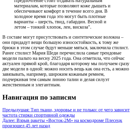
Предпочтение стоит отдавать натуральным
материалам, которые позволяют коже дышать и
обеспечивают комфорт в течение всего дня. В
холодное время года это могут быть плотные
варианты – шерсть, твид, габардин. Весной и
летом – тонкий хлопок, лен, вискоза".
В составе могут присутствовать и синтетические волокна –
они придадут вещи большую износостойкость, к тому же
брюки в этом случае будут меньше мяться, заключила стилист.
Ранее стилист Мария Шеди перечислила самые трендовые
модели пальто на весну 2025 года. Она отметила, что сейчас
актуален прямой крой, благодаря которому мы получаем сразу
две модели в одной: можно носить вещь как она есть, а можно
завязывать, например, широким кожаным ремнем,
подчеркивая тем самым линию талии и делая силуэт
женственным и элегантным.
Навигация по записям
Предыдущая:
Тип ткани, здоровье и не только: от чего зависит
частота стирки спортивной одежды
Далее:
Взрыв ракеты «Восток-2М» на космодроме Плесецк
произошел 45 лет назад