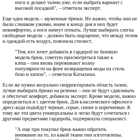
ноги и делают талию уже, если выбрать вариант с
высокой посадкой", – отметила эксперт.
Еще одна модель – зауженные брюки. Но важно, чтобы они не
были слишком узкими, иначе к концу дня в них будет
некомфортно, а ноги начнут отекать. Лучше выбирать слегка
свободные модели – должно быть ощущение, что между телом
и одеждой есть воздух, пояснила стилист.
"Тем, кто хочет добавить в гардероб не базовую
модель брюк, советую присмотреться также к
клеш – они вновь переживают волну
популярности на фоне возвращения моды на стиль
бохо и хиппи", – отметила Катыхина.
Если же нужно визуально скорректировать область талии,
лучше выбирать брюки на резинке – они не будут сдавливать
и обеспечат комфорт, добавила эксперт. Кроме модели, важно
определиться и с цветом брюк. Для классического офисного
дресс-кода подойдут черные, серые, синие и коричневые. К
тому же эти цвета универсальны и легко будут сочетаться с
другими предметами гардероба, подчеркнула специалист.
"А еще при покупке брюк важно обратить
внимание на то, из какой ткани они изготовлены.