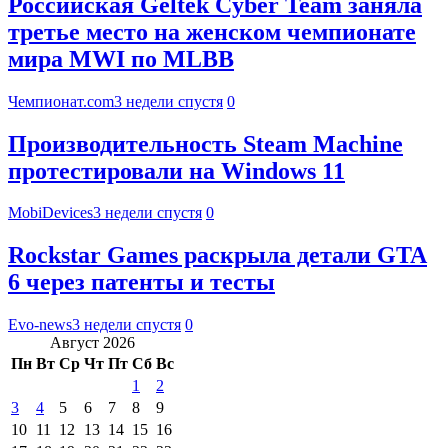
Российская Geltek Cyber Team заняла
третье место на женском чемпионате
мира MWI по MLBB
Чемпионат.com
3 недели спустя
0
Производительность Steam Machine
протестировали на Windows 11
MobiDevices
3 недели спустя
0
Rockstar Games раскрыла детали GTA
6 через патенты и тесты
Evo-news
3 недели спустя
0
Август 2026
Пн
Вт
Ср
Чт
Пт
Сб
Вс
1
2
3
4
5
6
7
8
9
10
11
12
13
14
15
16