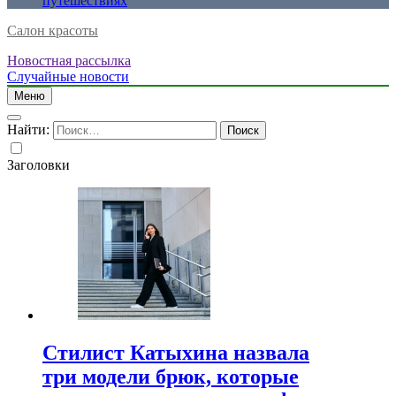
путешествиях
Салон красоты
Новостная рассылка
Случайные новости
Меню
Найти:
Заголовки
Стилист Катыхина назвала
три модели брюк, которые