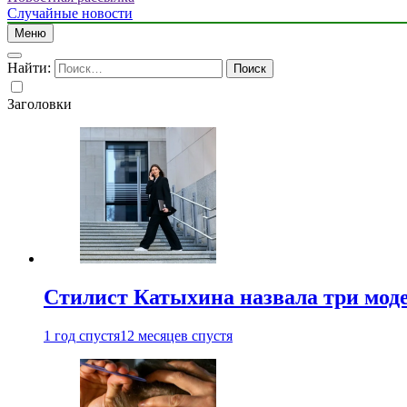
Случайные новости
Меню
Найти:
Заголовки
Стилист Катыхина назвала три моде
1 год спустя
12 месяцев спустя