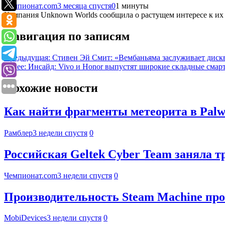
Чемпионат.com
3 месяца спустя
0
1 минуты
Компания Unknown Worlds сообщила о растущем интересе к их 
Навигация по записям
Предыдущая:
Стивен Эй Смит: «Вембаньяма заслуживает диск
Далее:
Инсайд: Vivo и Honor выпустят широкие складные сма
Похожие новости
Как найти фрагменты метеорита в Palwo
Рамблер
3 недели спустя
0
Российская Geltek Cyber Team заняла 
Чемпионат.com
3 недели спустя
0
Производительность Steam Machine про
MobiDevices
3 недели спустя
0