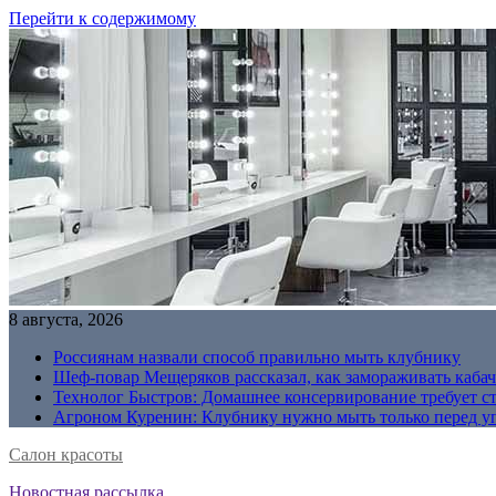
Перейти к содержимому
8 августа, 2026
Россиянам назвали способ правильно мыть клубнику
Шеф-повар Мещеряков рассказал, как замораживать кабач
Технолог Быстров: Домашнее консервирование требует с
Агроном Куренин: Клубнику нужно мыть только перед у
Салон красоты
Новостная рассылка