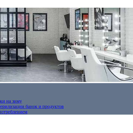
ки на зиму
терилизации банок и продуктов
потреблением