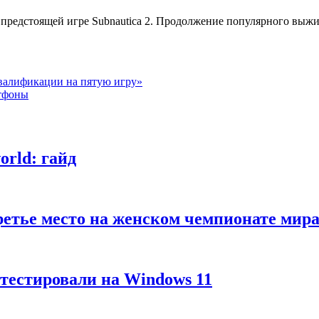
предстоящей игре Subnautica 2. Продолжение популярного выжив
валификации на пятую игру»
ртфоны
rld: гайд
третье место на женском чемпионате м
тестировали на Windows 11