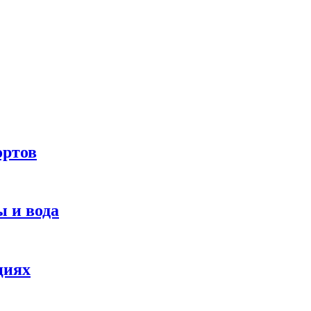
ортов
 и вода
циях