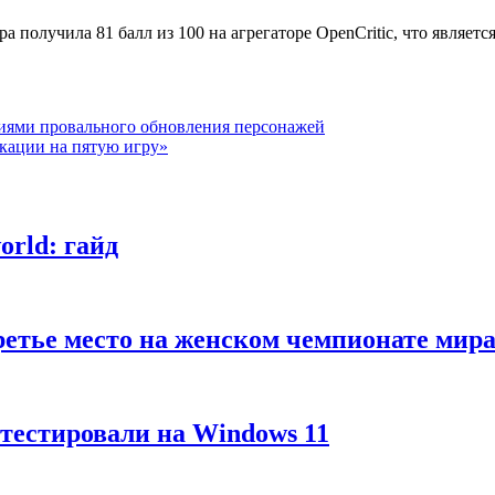
ра получила 81 балл из 100 на агрегаторе OpenCritic, что являет
ниями провального обновления персонажей
кации на пятую игру»
rld: гайд
третье место на женском чемпионате м
тестировали на Windows 11