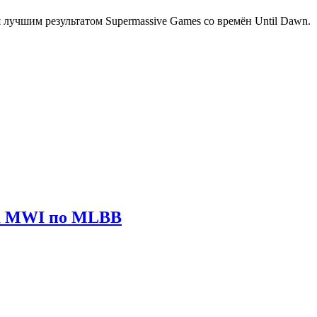
ся лучшим результатом Supermassive Games со времён Until Dawn.
ира MWI по MLBB