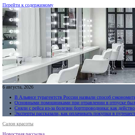
Перейти к содержимому
6 августа, 2026
В Альянсе турагентств России назвали способ сэкономить
Основными помощниками при отравлении в отпуске были
Сняли с рейса из-за болезни бортпроводника: как действо
Эксперты рассказали, как оплачивать покупки в путешес
Салон красоты
Новостная рассылка