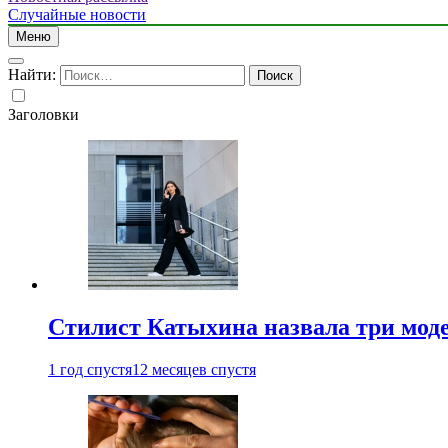
Случайные новости
Меню
Найти:
Заголовки
Стилист Катыхина назвала три моде
1 год спустя
12 месяцев спустя