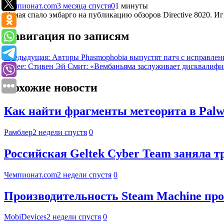
Чемпионат.com
3 месяца спустя
0
1 минуты
11 мая спало эмбарго на публикацию обзоров Directive 8020. Иг
Навигация по записям
Предыдущая:
Авторы Phasmophobia выпустят патч с исправле
Далее:
Стивен Эй Смит: «Вембаньяма заслуживает дисквалифи
Похожие новости
Как найти фрагменты метеорита в Palwo
Рамблер
2 недели спустя
0
Российская Geltek Cyber Team заняла 
Чемпионат.com
2 недели спустя
0
Производительность Steam Machine про
MobiDevices
2 недели спустя
0