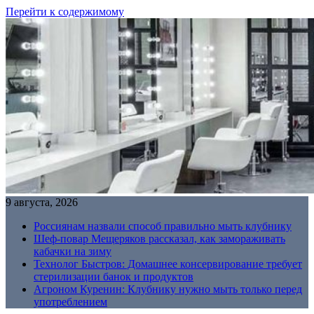
Перейти к содержимому
9 августа, 2026
Россиянам назвали способ правильно мыть клубнику
Шеф-повар Мещеряков рассказал, как замораживать
кабачки на зиму
Технолог Быстров: Домашнее консервирование требует
стерилизации банок и продуктов
Агроном Куренин: Клубнику нужно мыть только перед
употреблением