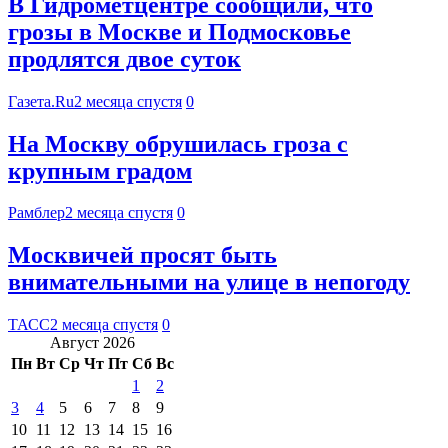
В Гидрометцентре сообщили, что
грозы в Москве и Подмосковье
продлятся двое суток
Газета.Ru
2 месяца спустя
0
На Москву обрушилась гроза с
крупным градом
Рамблер
2 месяца спустя
0
Москвичей просят быть
внимательными на улице в непогоду
ТАСС
2 месяца спустя
0
Август 2026
Пн
Вт
Ср
Чт
Пт
Сб
Вс
1
2
3
4
5
6
7
8
9
10
11
12
13
14
15
16