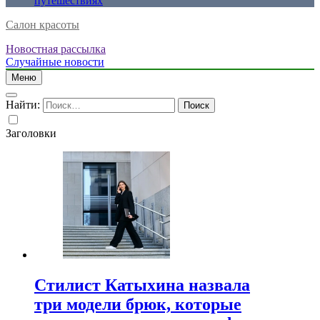
путешествиях
Салон красоты
Новостная рассылка
Случайные новости
Меню
Найти:
Заголовки
Стилист Катыхина назвала
три модели брюк, которые