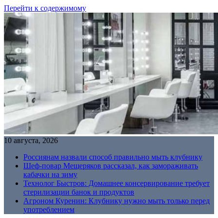
Перейти к содержимому
10 августа, 2026
Россиянам назвали способ правильно мыть клубнику
Шеф-повар Мещеряков рассказал, как замораживать
кабачки на зиму
Технолог Быстров: Домашнее консервирование требует
стерилизации банок и продуктов
Агроном Куренин: Клубнику нужно мыть только перед
употреблением