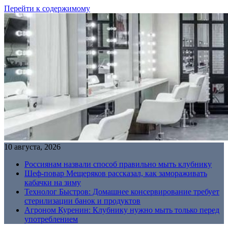
Перейти к содержимому
10 августа, 2026
Россиянам назвали способ правильно мыть клубнику
Шеф-повар Мещеряков рассказал, как замораживать
кабачки на зиму
Технолог Быстров: Домашнее консервирование требует
стерилизации банок и продуктов
Агроном Куренин: Клубнику нужно мыть только перед
употреблением