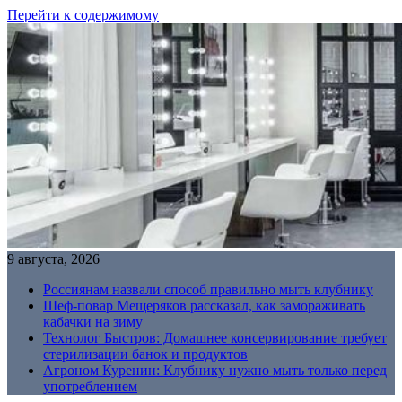
Перейти к содержимому
9 августа, 2026
Россиянам назвали способ правильно мыть клубнику
Шеф-повар Мещеряков рассказал, как замораживать
кабачки на зиму
Технолог Быстров: Домашнее консервирование требует
стерилизации банок и продуктов
Агроном Куренин: Клубнику нужно мыть только перед
употреблением