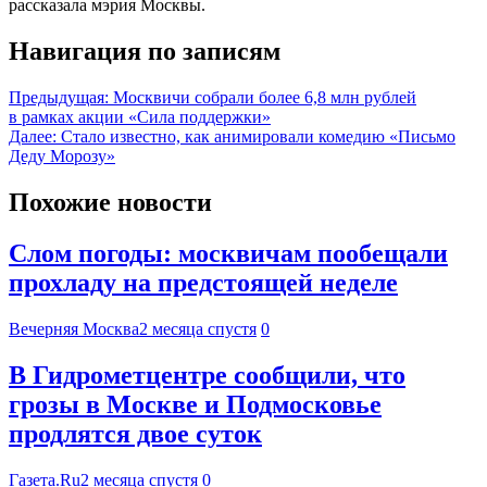
рассказала мэрия Москвы.
Навигация по записям
Предыдущая:
Москвичи собрали более 6,8 млн рублей
в рамках акции «Сила поддержки»
Далее:
Стало известно, как анимировали комедию «Письмо
Деду Морозу»
Похожие новости
Слом погоды: москвичам пообещали
прохладу на предстоящей неделе
Вечерняя Москва
2 месяца спустя
0
В Гидрометцентре сообщили, что
грозы в Москве и Подмосковье
продлятся двое суток
Газета.Ru
2 месяца спустя
0