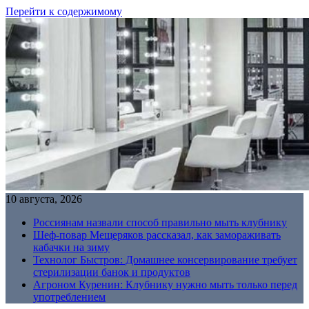
Перейти к содержимому
10 августа, 2026
Россиянам назвали способ правильно мыть клубнику
Шеф-повар Мещеряков рассказал, как замораживать
кабачки на зиму
Технолог Быстров: Домашнее консервирование требует
стерилизации банок и продуктов
Агроном Куренин: Клубнику нужно мыть только перед
употреблением