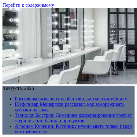
Перейти к содержимому
8 августа, 2026
Россиянам назвали способ правильно мыть клубнику
Шеф-повар Мещеряков рассказал, как замораживать
кабачки на зиму
Технолог Быстров: Домашнее консервирование требует
стерилизации банок и продуктов
Агроном Куренин: Клубнику нужно мыть только перед
употреблением