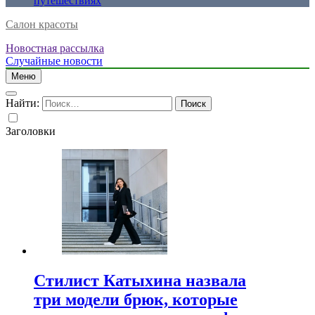
путешествиях
Салон красоты
Новостная рассылка
Случайные новости
Меню
Найти:
Заголовки
Стилист Катыхина назвала
три модели брюк, которые