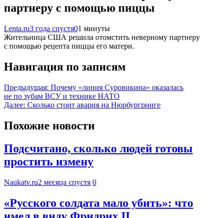
партнеру с помощью пиццы
Lenta.ru
3 года спустя
0
1 минуты
Жительница США решила отомстить неверному партнеру
с помощью рецепта пиццы его матери.
Навигация по записям
Предыдущая:
Почему «линия Суровикина» оказалась
не по зубам ВСУ и технике НАТО
Далее:
Сколько стоит авария на Нюрбургринге
Похожие новости
Подсчитано, сколько людей готовы
простить измену
Naukatv.ru
2 месяца спустя
0
«Русского солдата мало убить»: что
имел в виду Фридрих II