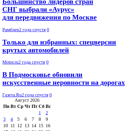
Большинство лидеров стран
СНГ выбрали «Аурус»
для передвижения по Москве
Рамблер
2 года спустя
0
Только для избранных: спецверсии
крутых автомобилей
Motor.ru
2 года спустя
0
В Подмосковье обновили
искусственные неровности на дорогах
Газета.Ru
2 года спустя
0
Август 2026
Пн
Вт
Ср
Чт
Пт
Сб
Вс
1
2
3
4
5
6
7
8
9
10
11
12
13
14
15
16