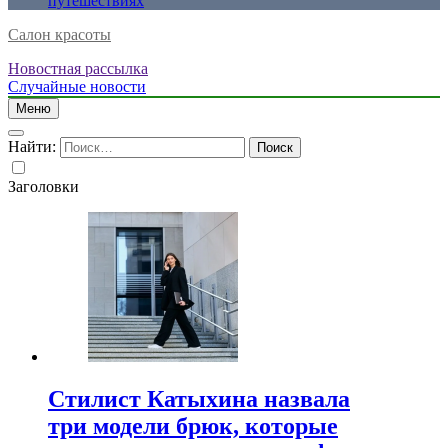
путешествиях
Салон красоты
Новостная рассылка
Случайные новости
Меню
Найти:
Заголовки
Стилист Катыхина назвала
три модели брюк, которые