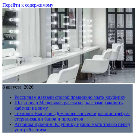
Перейти к содержимому
8 августа, 2026
Россиянам назвали способ правильно мыть клубнику
Шеф-повар Мещеряков рассказал, как замораживать
кабачки на зиму
Технолог Быстров: Домашнее консервирование требует
стерилизации банок и продуктов
Агроном Куренин: Клубнику нужно мыть только перед
употреблением