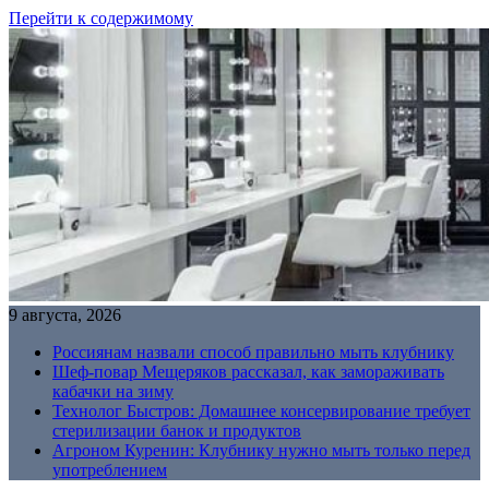
Перейти к содержимому
9 августа, 2026
Россиянам назвали способ правильно мыть клубнику
Шеф-повар Мещеряков рассказал, как замораживать
кабачки на зиму
Технолог Быстров: Домашнее консервирование требует
стерилизации банок и продуктов
Агроном Куренин: Клубнику нужно мыть только перед
употреблением