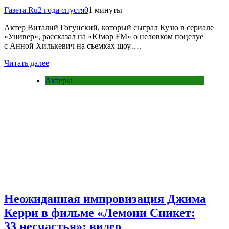
Газета.Ru
2 года спустя
0
1 минуты
Актер Виталий Гогунский, который сыграл Кузю в сериале
«Универ», рассказал на «Юмор FM» о неловком поцелуе
с Анной Хилькевич на съемках шоу….
Читать далее
Актеры
Неожиданная импровизация Джима
Керри в фильме «Лемони Сникет:
33 несчастья»: видео