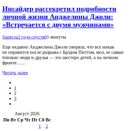
Инсайдер рассекретил подробности
личной жизни Анджелины Джоли:
«Встречается с двумя мужчинами»
Super.ru
2 года спустя
0
1 минуты
Еще недавно Анджелина Джоли уверяла, что все никак
не оправится после разрыва с Брэдом Питтом, мол, ее самые
близкие люди и друзья — это шестеро детей, а на личном
фронте……
Читать далее
1
2
3
Август 2026
Пн
Вт
Ср
Чт
Пт
Сб
Вс
1
2