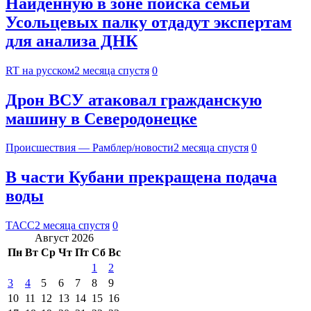
Найденную в зоне поиска семьи
Усольцевых палку отдадут экспертам
для анализа ДНК
RT на русском
2 месяца спустя
0
Дрон ВСУ атаковал гражданскую
машину в Северодонецке
Происшествия — Рамблер/новости
2 месяца спустя
0
В части Кубани прекращена подача
воды
ТАСС
2 месяца спустя
0
Август 2026
Пн
Вт
Ср
Чт
Пт
Сб
Вс
1
2
3
4
5
6
7
8
9
10
11
12
13
14
15
16