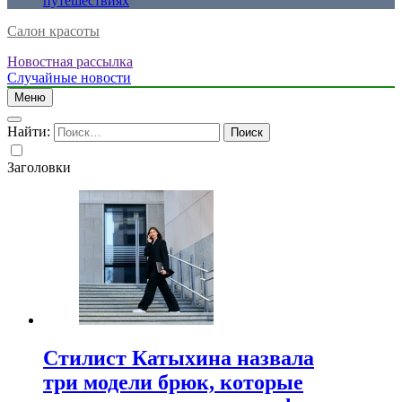
путешествиях
Салон красоты
Новостная рассылка
Случайные новости
Меню
Найти:
Заголовки
Стилист Катыхина назвала
три модели брюк, которые