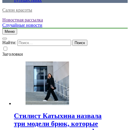
путешествиях
Салон красоты
Новостная рассылка
Случайные новости
Меню
Найти:
Заголовки
Стилист Катыхина назвала
три модели брюк, которые