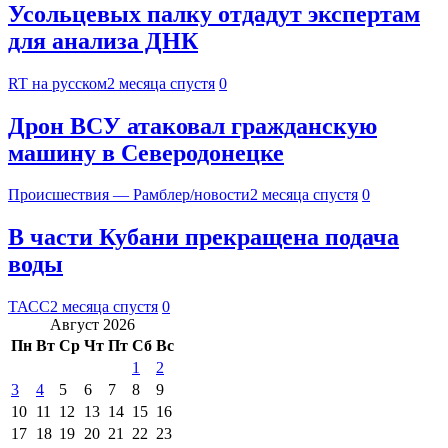
Усольцевых палку отдадут экспертам
для анализа ДНК
RT на русском
2 месяца спустя
0
Дрон ВСУ атаковал гражданскую
машину в Северодонецке
Происшествия — Рамблер/новости
2 месяца спустя
0
В части Кубани прекращена подача
воды
ТАСС
2 месяца спустя
0
Август 2026
Пн
Вт
Ср
Чт
Пт
Сб
Вс
1
2
3
4
5
6
7
8
9
10
11
12
13
14
15
16
17
18
19
20
21
22
23