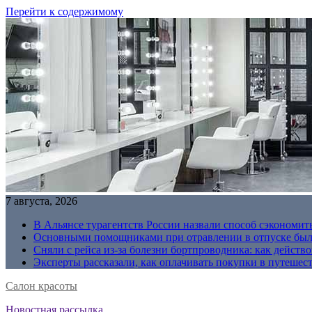
Перейти к содержимому
7 августа, 2026
В Альянсе турагентств России назвали способ сэкономить
Основными помощниками при отравлении в отпуске были
Сняли с рейса из-за болезни бортпроводника: как действо
Эксперты рассказали, как оплачивать покупки в путешес
Салон красоты
Новостная рассылка