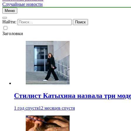
Случайные новости
Меню
Найти:
Заголовки
Стилист Катыхина назвала три моде
1 год спустя
12 месяцев спустя