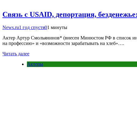
Связь с USAID, депортация, безденежь
News.ru
1 год спустя
0
1 минуты
Актер Артур Смольянинов* (внесен Минюстом РФ в список ино
на профессию» и «возможности зарабатывать на хлеб»….
Читать далее
Актеры