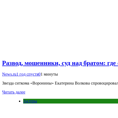
Развод, мошенники, суд над братом: гд
News.ru
1 год спустя
0
1 минуты
Звезда ситкома «Воронины» Екатерина Волкова спровоцировала
Читать далее
Актеры