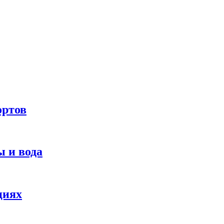
ортов
 и вода
циях