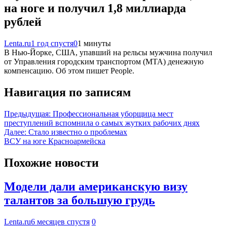
на ноге и получил 1,8 миллиарда
рублей
Lenta.ru
1 год спустя
0
1 минуты
В Нью-Йорке, США, упавший на рельсы мужчина получил
от Управления городским транспортом (MTA) денежную
компенсацию. Об этом пишет People.
Навигация по записям
Предыдущая:
Профессиональная уборщица мест
преступлений вспомнила о самых жутких рабочих днях
Далее:
Стало известно о проблемах
ВСУ на юге Красноармейска
Похожие новости
Модели дали американскую визу
талантов за большую грудь
Lenta.ru
6 месяцев спустя
0