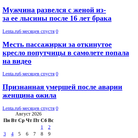
Мужчина развелся с женой из-
за ее лысины после 16 лет брака
Lenta.ru
6 месяцев спустя
0
Месть пассажирки за откинутое
кресло попутчицы в самолете попала
на видео
Lenta.ru
6 месяцев спустя
0
Признанная умершей после аварии
женщина ожила
Lenta.ru
6 месяцев спустя
0
Август 2026
Пн
Вт
Ср
Чт
Пт
Сб
Вс
1
2
3
4
5
6
7
8
9