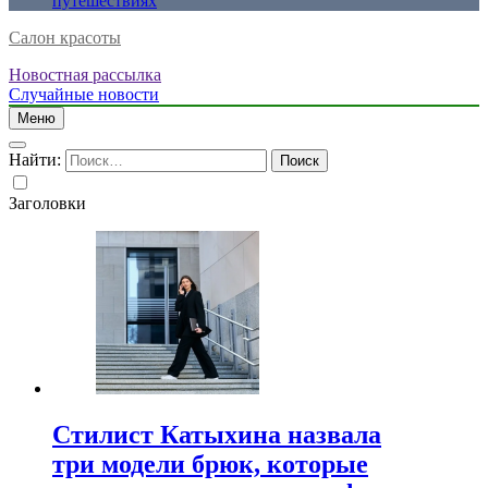
путешествиях
Салон красоты
Новостная рассылка
Случайные новости
Меню
Найти:
Заголовки
Стилист Катыхина назвала
три модели брюк, которые