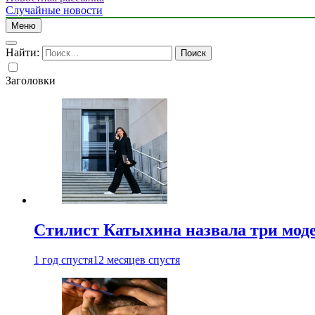
Случайные новости
Меню
Найти:
Заголовки
Стилист Катыхина назвала три моде
1 год спустя
12 месяцев спустя