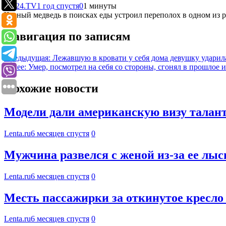
Mir24.TV
1 год спустя
0
1 минуты
Черный медведь в поисках еды устроил переполох в одном из 
Навигация по записям
Предыдущая:
Лежавшую в кровати у себя дома девушку ударил
Далее:
Умер, посмотрел на себя со стороны, сгонял в прошлое 
Похожие новости
Модели дали американскую визу талант
Lenta.ru
6 месяцев спустя
0
Мужчина развелся с женой из-за ее лыс
Lenta.ru
6 месяцев спустя
0
Месть пассажирки за откинутое кресло
Lenta.ru
6 месяцев спустя
0