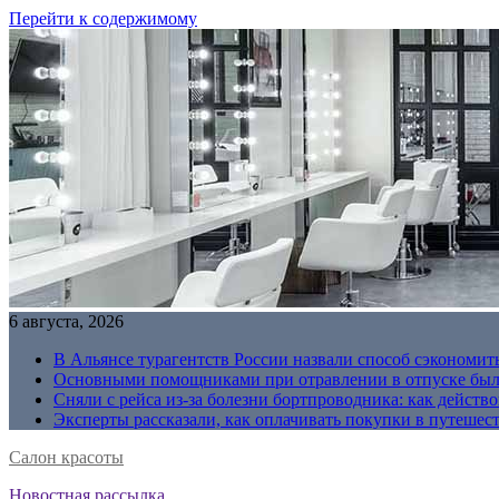
Перейти к содержимому
6 августа, 2026
В Альянсе турагентств России назвали способ сэкономить
Основными помощниками при отравлении в отпуске были
Сняли с рейса из-за болезни бортпроводника: как действо
Эксперты рассказали, как оплачивать покупки в путешес
Салон красоты
Новостная рассылка