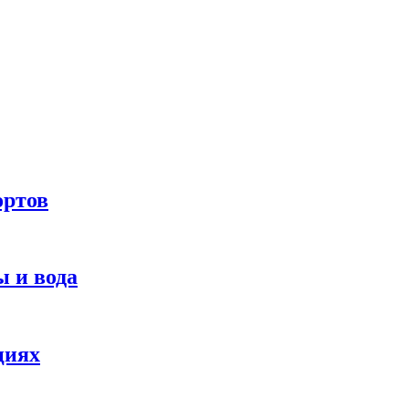
ортов
 и вода
циях