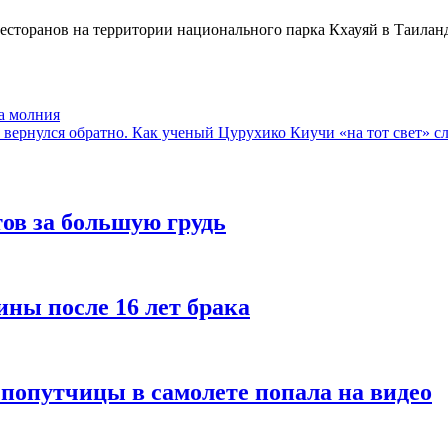
ресторанов на территории национального парка Кхауяй в Таилан
а молния
и вернулся обратно. Как ученый Цурухико Киучи «на тот свет» с
ов за большую грудь
ины после 16 лет брака
 попутчицы в самолете попала на видео