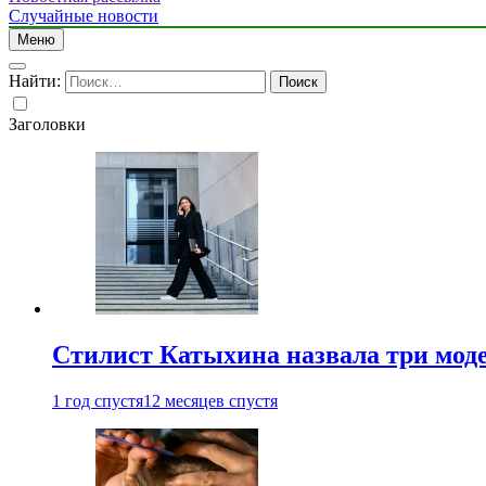
Случайные новости
Меню
Найти:
Заголовки
Стилист Катыхина назвала три моде
1 год спустя
12 месяцев спустя