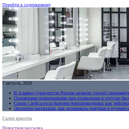
Перейти к содержимому
7 августа, 2026
В Альянсе турагентств России назвали способ сэкономить
Основными помощниками при отравлении в отпуске были
Сняли с рейса из-за болезни бортпроводника: как действо
Эксперты рассказали, как оплачивать покупки в путешес
Салон красоты
Новостная рассылка