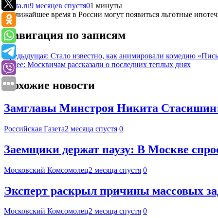
Lenta.ru
9 месяцев спустя
0
1 минуты
В ближайшее время в России могут появиться льготные ипотеч
Навигация по записям
Предыдущая:
Стало известно, как анимировали комедию «Пис
Далее:
Москвичам рассказали о последних теплых днях
Похожие новости
Замглавы Минстроя Никита Стасишин: 
Российская Газета
2 месяца спустя
0
Заемщики держат паузу: В Москве спрос
Московский Комсомолец
2 месяца спустя
0
Эксперт раскрыл причины массовых за
Московский Комсомолец
2 месяца спустя
0