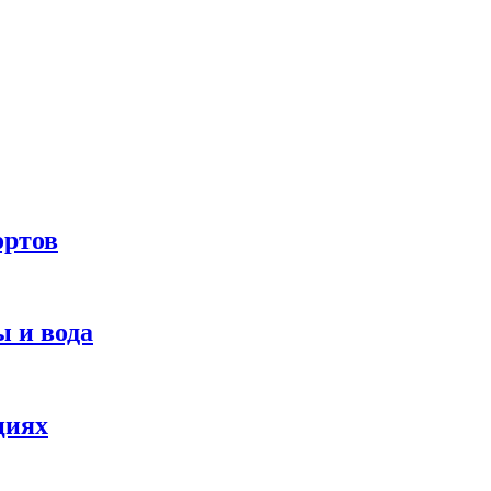
ортов
 и вода
циях