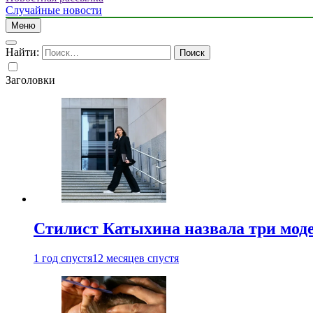
Случайные новости
Меню
Найти:
Заголовки
Стилист Катыхина назвала три моде
1 год спустя
12 месяцев спустя