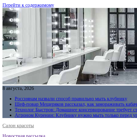
Перейти к содержимому
8 августа, 2026
Россиянам назвали способ правильно мыть клубнику
Шеф-повар Мещеряков рассказал, как замораживать кабач
Технолог Быстров: Домашнее консервирование требует с
Агроном Куренин: Клубнику нужно мыть только перед у
Салон красоты
Новостная рассылка