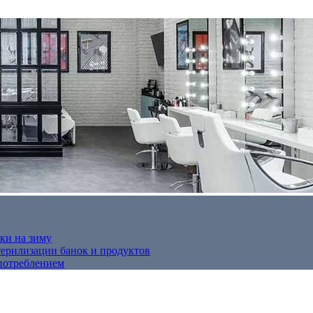
ки на зиму
терилизации банок и продуктов
потреблением