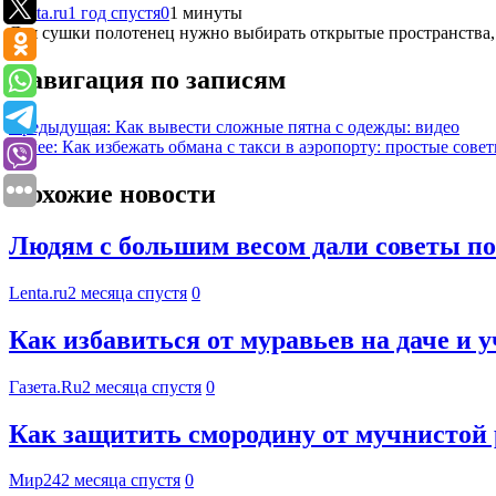
Lenta.ru
1 год спустя
0
1 минуты
Для сушки полотенец нужно выбирать открытые пространства, р
Навигация по записям
Предыдущая:
Как вывести сложные пятна с одежды: видео
Далее:
Как избежать обмана с такси в аэропорту: простые сове
Похожие новости
Людям с большим весом дали советы по 
Lenta.ru
2 месяца спустя
0
Как избавиться от муравьев на даче и 
Газета.Ru
2 месяца спустя
0
Как защитить смородину от мучнистой
Мир24
2 месяца спустя
0