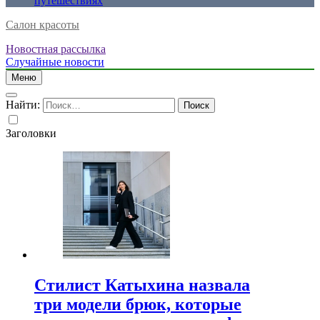
путешествиях
Салон красоты
Новостная рассылка
Случайные новости
Меню
Найти:
Заголовки
Стилист Катыхина назвала
три модели брюк, которые