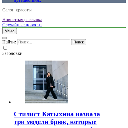
путешествиях
Салон красоты
Новостная рассылка
Случайные новости
Меню
Найти:
Заголовки
Стилист Катыхина назвала
три модели брюк, которые