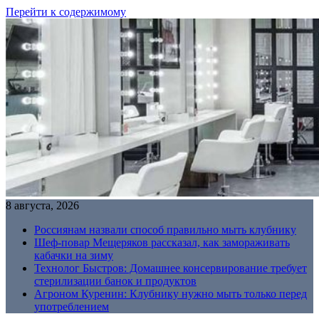
Перейти к содержимому
8 августа, 2026
Россиянам назвали способ правильно мыть клубнику
Шеф-повар Мещеряков рассказал, как замораживать
кабачки на зиму
Технолог Быстров: Домашнее консервирование требует
стерилизации банок и продуктов
Агроном Куренин: Клубнику нужно мыть только перед
употреблением