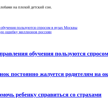
лобами на плохой детский сон.
 обучения пользуются спросом в вузах Москвы
вную ошибку миллионов россиян
правления обучения пользуются спросо
бенок постоянно жалуется родителям на
омочь ребенку справиться со страхами