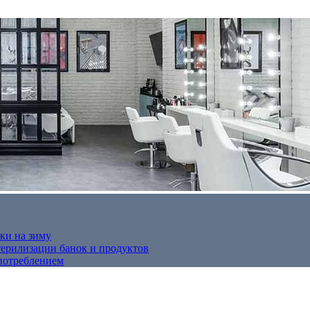
ки на зиму
терилизации банок и продуктов
потреблением