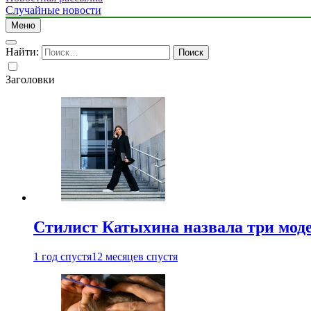
Случайные новости
Меню
Найти:
Заголовки
Стилист Катыхина назвала три моде
1 год спустя
12 месяцев спустя