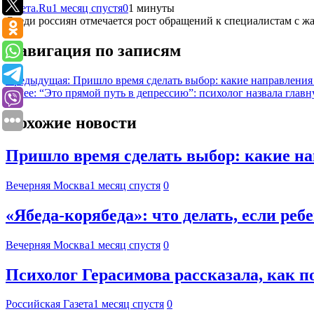
Газета.Ru
1 месяц спустя
0
1 минуты
Среди россиян отмечается рост обращений к специалистам с жа
Навигация по записям
Предыдущая:
Пришло время сделать выбор: какие направления
Далее:
“Это прямой путь в депрессию”: психолог назвала гла
Похожие новости
Пришло время сделать выбор: какие на
Вечерняя Москва
1 месяц спустя
0
«Ябеда-корябеда»: что делать, если ре
Вечерняя Москва
1 месяц спустя
0
Психолог Герасимова рассказала, как п
Российская Газета
1 месяц спустя
0