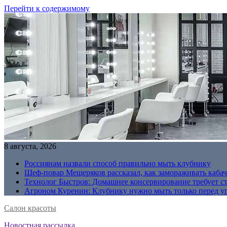
Перейти к содержимому
8 августа, 2026
Россиянам назвали способ правильно мыть клубнику
Шеф-повар Мещеряков рассказал, как замораживать кабач
Технолог Быстров: Домашнее консервирование требует с
Агроном Куренин: Клубнику нужно мыть только перед у
Салон красоты
Новостная рассылка