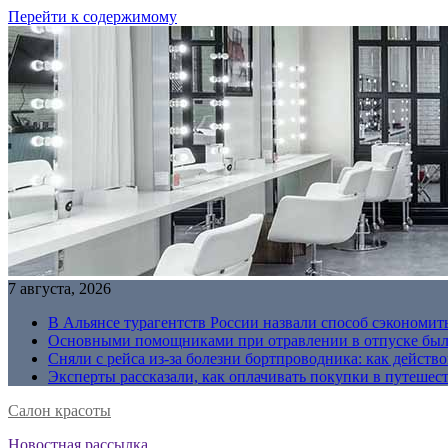
Перейти к содержимому
7 августа, 2026
В Альянсе турагентств России назвали способ сэкономить
Основными помощниками при отравлении в отпуске были
Сняли с рейса из-за болезни бортпроводника: как действо
Эксперты рассказали, как оплачивать покупки в путешес
Салон красоты
Новостная рассылка