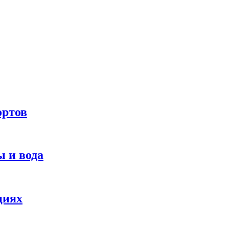
ортов
 и вода
циях