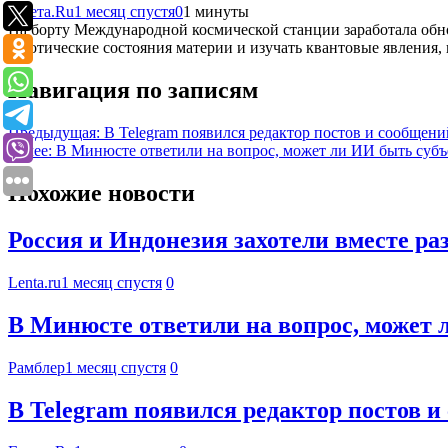
Газета.Ru
1 месяц спустя
0
1 минуты
На борту Международной космической станции заработала обн
экзотические состояния материи и изучать квантовые явления
Навигация по записям
Предыдущая:
В Telegram появился редактор постов и сообщен
Далее:
В Минюсте ответили на вопрос, может ли ИИ быть субъ
Похожие новости
Россия и Индонезия захотели вместе ра
Lenta.ru
1 месяц спустя
0
В Минюсте ответили на вопрос, может 
Рамблер
1 месяц спустя
0
В Telegram появился редактор постов 