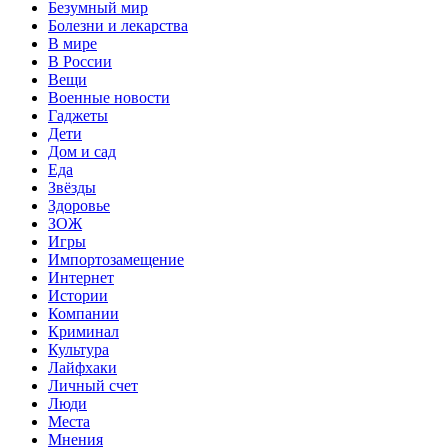
Безумный мир
Болезни и лекарства
В мире
В России
Вещи
Военные новости
Гаджеты
Дети
Дом и сад
Еда
Звёзды
Здоровье
ЗОЖ
Игры
Импортозамещение
Интернет
Истории
Компании
Криминал
Культура
Лайфхаки
Личный счет
Люди
Места
Мнения