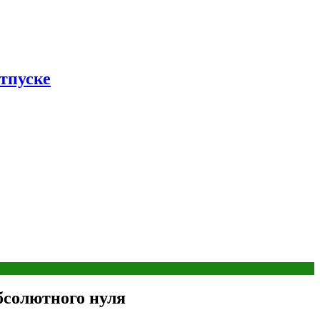
тпуске
бсолютного нуля