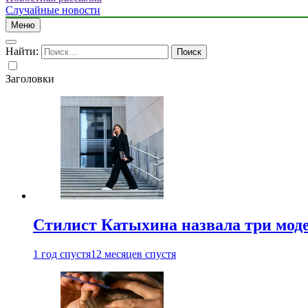
Случайные новости
Меню
Найти:
Заголовки
Стилист Катыхина назвала три моде
1 год спустя
12 месяцев спустя