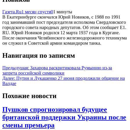
Газета.Ru
1 месяц спустя
0
1 минуты
В Екатеринбурге скончался Юрий Новиков, с 1988 по 1991
год занимавший пост председателя исполкома Свердловского
городского совета народных депутатов. Об этом сообщает E1.
RU. Юрий Новиков родился 12 марта 1937 года в Кургане.
После окончания Челябинского железнодорожного техникума
он служил в Советской армии командиром танка.
Навигация по записям
Предыдущая:
Захарова раскритиковала Румынию из-за
запрета российской символики
Далее:
Путин и Лукашенко 27 июня продолжили общение на
Валдае
Похожие новости
Пушков спрогнозировал будущее
британской поддержки Украины после
смены премьера