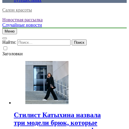
путешествиях
Салон красоты
Новостная рассылка
Случайные новости
Меню
Найти:
Заголовки
Стилист Катыхина назвала
три модели брюк, которые