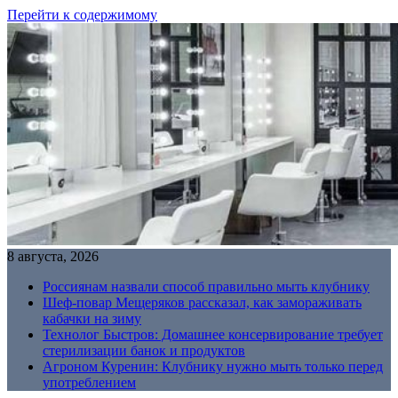
Перейти к содержимому
8 августа, 2026
Россиянам назвали способ правильно мыть клубнику
Шеф-повар Мещеряков рассказал, как замораживать
кабачки на зиму
Технолог Быстров: Домашнее консервирование требует
стерилизации банок и продуктов
Агроном Куренин: Клубнику нужно мыть только перед
употреблением