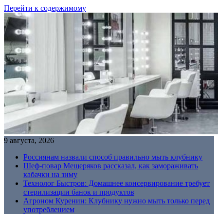
Перейти к содержимому
9 августа, 2026
Россиянам назвали способ правильно мыть клубнику
Шеф-повар Мещеряков рассказал, как замораживать
кабачки на зиму
Технолог Быстров: Домашнее консервирование требует
стерилизации банок и продуктов
Агроном Куренин: Клубнику нужно мыть только перед
употреблением